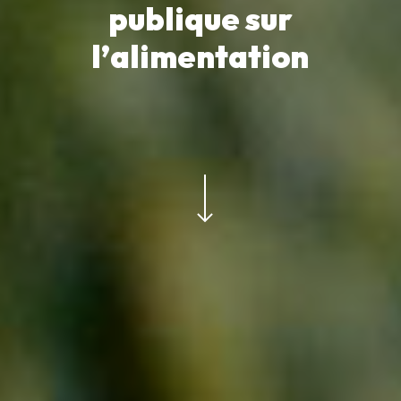
p
u
b
l
i
q
u
e
s
u
r
l
’
a
l
i
m
e
n
t
a
t
i
o
n
Navigate to the next section