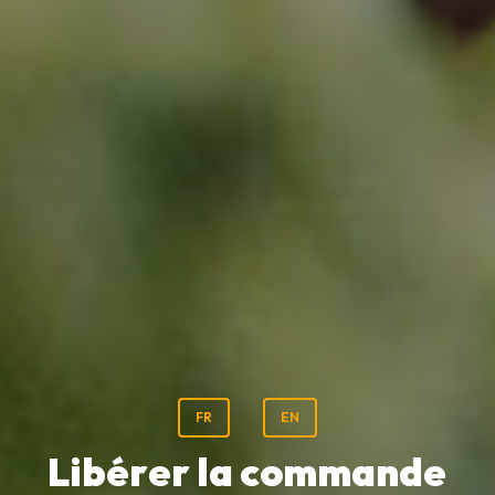
FR
EN
L
i
b
é
r
e
r
l
a
c
o
m
m
a
n
d
e